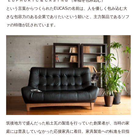
“ＥＵＰＨＯＲＩＣ & ＣＡＳＩＮＧ”（幸福を包み込む）
という言葉からつくられたEUCASの名前は、人を優しく包み込む大
きな包容力のある企業でありたいという願いと、主力製品であるソフ
ァの特徴が託されています。
筑後地方で盛んだった粘土瓦の製造を行っていた創業者が、当時の家
庭には普及していなかった応接家具に着目。家具製造への転進を目指